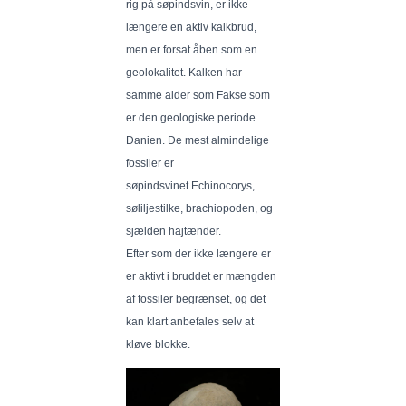
rig på søpindsvin, er ikke
længere en aktiv kalkbrud,
men er forsat åben som en
geolokalitet. Kalken har
samme alder som Fakse som
er den geologiske periode
Danien. De mest almindelige
fossiler er
s
øpindsvinet
Echinocorys,
søliljestilke, brachiopoden, og
sjælden hajtænder.
Efter som der ikke længere er
er aktivt i bruddet er mængden
af fossiler begrænset, og det
kan klart anbefales selv at
kløve blokke.