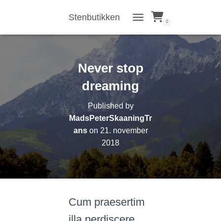
Stenbutikken
0
TOGGLE NAVIGATION
Never stop
dreaming
Published by
MadsPeterSkaaningTr
ans
on
21. november
2018
Cum praesertim
illa perdiscere