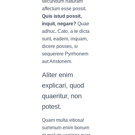
secundum naturam
affectum esse possit.
Quis istud possit,
inquit, negare?
Quae
adhuc, Cato, a te dicta
sunt, eadem, inquam,
dicere posses, si
sequerere Pyrrhonem
aut Aristonem.
Aliter enim
explicari, quod
quaeritur, non
potest.
Quam multa vitiosa!
summum enim bonum