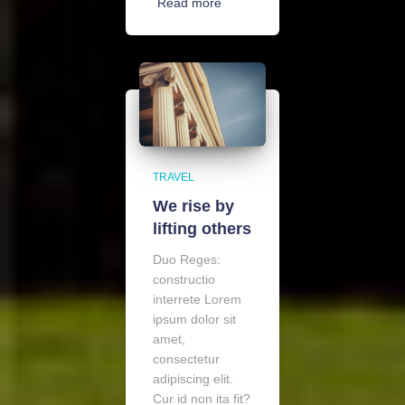
Read more
TRAVEL
We rise by
lifting others
Duo Reges:
constructio
interrete Lorem
ipsum dolor sit
amet,
consectetur
adipiscing elit.
Cur id non ita fit?