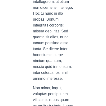
intellegerem, ut etiam
non dicente te intellego;
Hoc tu nunc in illo
probas. Bonum
integritas corporis:
misera debilitas. Sed
quanta sit alias, nunc
tantum possitne esse
tanta. Se dicere inter
honestum et turpe
nimium quantum,
nescio quid inmensum,
inter ceteras res nihil
omnino interesse.
Non minor, inquit,
voluptas percipitur ex
vilissimis rebus quam
ex pretiosissimis. Itaque