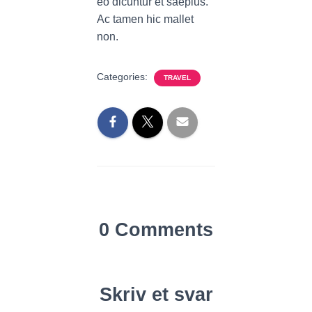
eo dicuntur et saepius.
Ac tamen hic mallet
non.
Categories:
TRAVEL
0 Comments
Skriv et svar