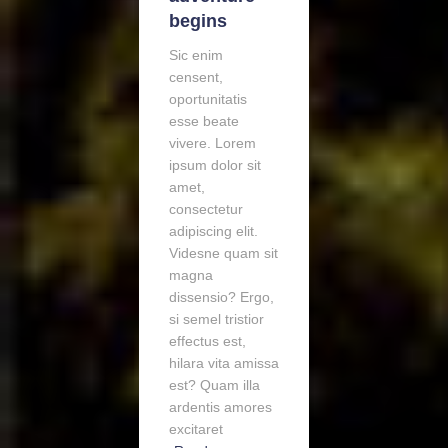
begins
Sic enim
censent,
oportunitatis
esse beate
vivere. Lorem
ipsum dolor sit
amet,
consectetur
adipiscing elit.
Videsne quam sit
magna
dissensio? Ergo,
si semel tristior
effectus est,
hilara vita amissa
est? Quam illa
ardentis amores
excitaret