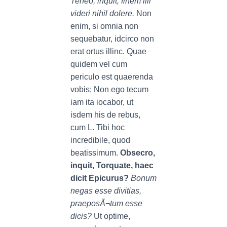
Teneo, inquit, finem illi
videri nihil dolere.
Non
enim, si omnia non
sequebatur, idcirco non
erat ortus illinc. Quae
quidem vel cum
periculo est quaerenda
vobis; Non ego tecum
iam ita iocabor, ut
isdem his de rebus,
cum L. Tibi hoc
incredibile, quod
beatissimum.
Obsecro,
inquit, Torquate, haec
dicit Epicurus?
Bonum
negas esse divitias,
praeposÃ¬tum esse
dicis?
Ut optime,