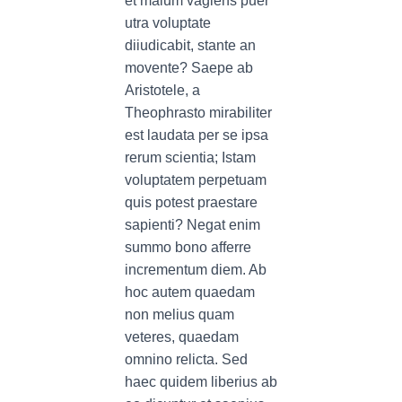
et malum vagiens puer
utra voluptate
diiudicabit, stante an
movente? Saepe ab
Aristotele, a
Theophrasto mirabiliter
est laudata per se ipsa
rerum scientia; Istam
voluptatem perpetuam
quis potest praestare
sapienti? Negat enim
summo bono afferre
incrementum diem. Ab
hoc autem quaedam
non melius quam
veteres, quaedam
omnino relicta. Sed
haec quidem liberius ab