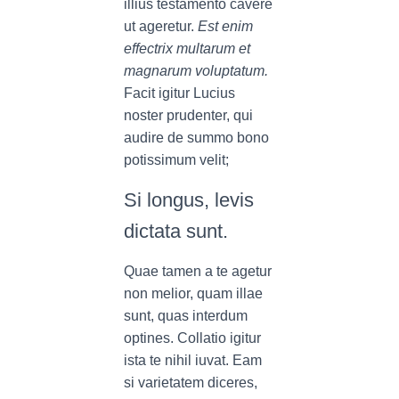
illius testamento cavere
ut ageretur.
Est enim
effectrix multarum et
magnarum voluptatum.
Facit igitur Lucius
noster prudenter, qui
audire de summo bono
potissimum velit;
Si longus, levis
dictata sunt.
Quae tamen a te agetur
non melior, quam illae
sunt, quas interdum
optines. Collatio igitur
ista te nihil iuvat. Eam
si varietatem diceres,