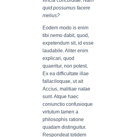
vincla concordiae.
Nam
quid possumus facere
melius?
Eodem modo is enim
tibi nemo dabit, quod,
expetendum sit, id esse
laudabile. Aliter enim
explicari, quod
quaeritur, non potest.
Ex ea difficultate illae
fallaciloquae, ut ait
Accius, malitiae natae
sunt. Atque haec
coniunctio confusioque
virtutum tamen a
philosophis ratione
quadam distinguitur.
Respondeat totidem