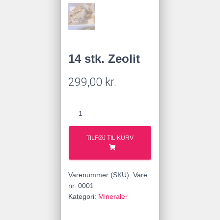
14 stk. Zeolit
299,00
kr.
14
stk.
Zeolit
TILFØJ TIL KURV
antal
Varenummer (SKU):
Vare
nr. 0001
Kategori:
Mineraler